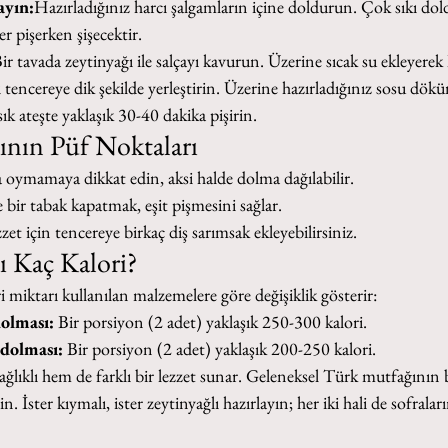
ayın:
Hazırladığınız harcı şalgamların içine doldurun. Çok sıkı d
r pişerken şişecektir.
ir tavada zeytinyağı ile salçayı kavurun. Üzerine sıcak su ekleyerek k
 tencereye dik şekilde yerleştirin. Üzerine hazırladığınız sosu dök
ık ateşte yaklaşık 30-40 dakika pişirin.
nın Püf Noktaları
a oymamaya dikkat edin, aksi halde dolma dağılabilir.
bir tabak kapatmak, eşit pişmesini sağlar.
et için tencereye birkaç diş sarımsak ekleyebilirsiniz.
 Kaç Kalori?
 miktarı kullanılan malzemelere göre değişiklik gösterir:
olması:
 Bir porsiyon (2 adet) yaklaşık 250-300 kalori.
dolması:
 Bir porsiyon (2 adet) yaklaşık 200-250 kalori.
ağlıklı hem de farklı bir lezzet sunar. Geleneksel Türk mutfağının
İster kıymalı, ister zeytinyağlı hazırlayın; her iki hali de sofraları