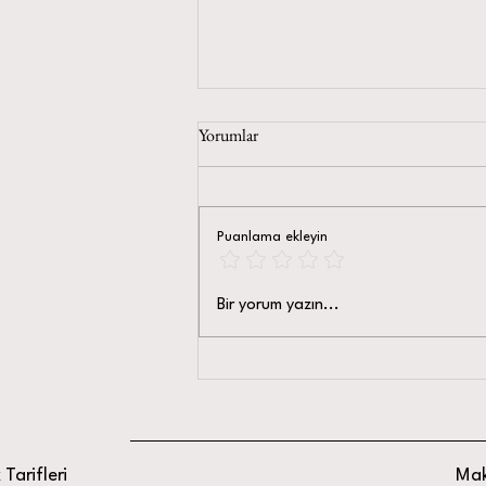
Yorumlar
Puanlama ekleyin
Kaburga Dolması Tarifi:
Bir yorum yazın...
Geleneksel ve Doyurucu Bir
Lezzet
Tarifleri
Mak