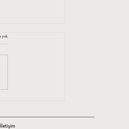
a yok
 Dolması Tarifleri
İletişim