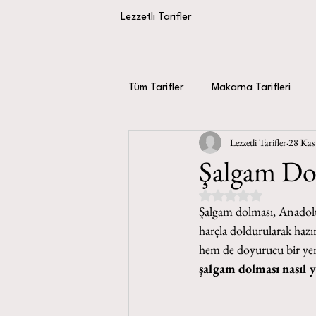
Lezzetli Tarifler
Tüm Tarifler
Makarna Tarifleri
Lezzetli Tarifler
28 Kas
Sos Tarifleri
Yılbaşı Tarifleri
Şalgam Dol
5 üzerinden NaN yıldız
Şalgam dolması, Anadolu 
harçla doldurularak hazı
hem de doyurucu bir ye
şalgam dolması nasıl y