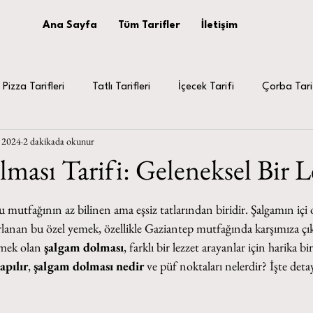
Ana Sayfa
Tüm Tarifler
İletişim
Pizza Tarifleri
Tatlı Tarifleri
İçecek Tarifi
Çorba Tari
 2024
2 dakikada okunur
Dolma Tarifi
ması Tarifi: Geleneksel Bir L
mutfağının az bilinen ama eşsiz tatlarından biridir. Şalgamın içi o
rlanan bu özel yemek, özellikle Gaziantep mutfağında karşımıza çı
mek olan 
şalgam dolması
, farklı bir lezzet arayanlar için harika bi
apılır
, 
şalgam dolması nedir
 ve püf noktaları nelerdir? İşte deta