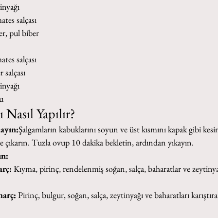
inyağı
tes salçası
r, pul biber
tes salçası
 salçası
inyağı
su
 Nasıl Yapılır?
ayın:
Şalgamların kabuklarını soyun ve üst kısmını kapak gibi kesin
ice çıkarın. Tuzla ovup 10 dakika bekletin, ardından yıkayın.
ın:
arç:
 Kıyma, pirinç, rendelenmiş soğan, salça, baharatlar ve zeytinya
harç:
 Pirinç, bulgur, soğan, salça, zeytinyağı ve baharatları karıştıra