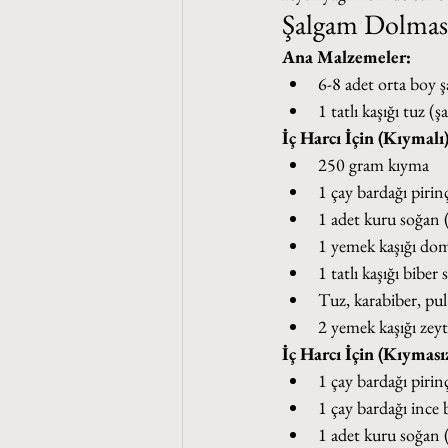
Şalgam Dolması
Ana Malzemeler:
6-8 adet orta boy 
1 tatlı kaşığı tuz (
İç Harcı İçin (Kıymalı)
250 gram kıyma
1 çay bardağı pirin
1 adet kuru soğan 
1 yemek kaşığı doma
1 tatlı kaşığı biber s
Tuz, karabiber, pu
2 yemek kaşığı zeyt
İç Harcı İçin (Kıyması
1 çay bardağı pirin
1 çay bardağı ince 
1 adet kuru soğan 