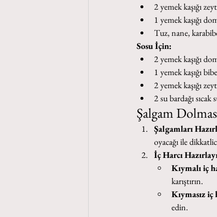
2 yemek kaşığı zeyt
1 yemek kaşığı doma
Tuz, nane, karabibe
Sosu İçin:
2 yemek kaşığı doma
1 yemek kaşığı biber
2 yemek kaşığı zeyt
2 su bardağı sıcak 
Şalgam Dolması
Şalgamları Hazırl
oyacağı ile dikkatl
İç Harcı Hazırlay
Kıymalı iç h
karıştırın.
Kıymasız iç 
edin.