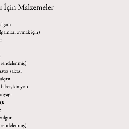
 İçin Malzemeler
şalgam
şalgamları ovmak için)
:
ç
(rendelenmiş)
tes salçası
alçası
l biber, kimyon
inyağı
z):
ç
bulgur
(rendelenmiş)