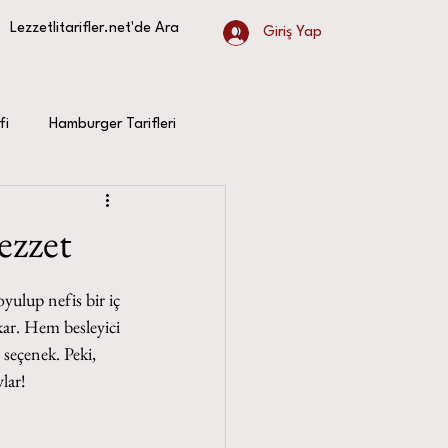
Giriş Yap
fi
Hamburger Tarifleri
ezzet
yulup nefis bir iç 
kar. Hem besleyici 
r seçenek. Peki, 
ylar!