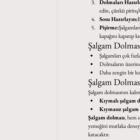
Dolmaları Hazırl
edin, çünkü pirinçle
Sosu Hazırlayın:
B
Pişirme:
Şalgamları
kapağını kapatıp kıs
Şalgam Dolması
Şalgamları çok fazl
Dolmaların üzerine 
Daha zengin bir lezz
Şalgam Dolması
Şalgam dolmasının kalori
Kıymalı şalgam d
Kıymasız şalgam 
Şalgam dolması
, hem s
yemeğini mutlaka deneyin. 
katacaktır.