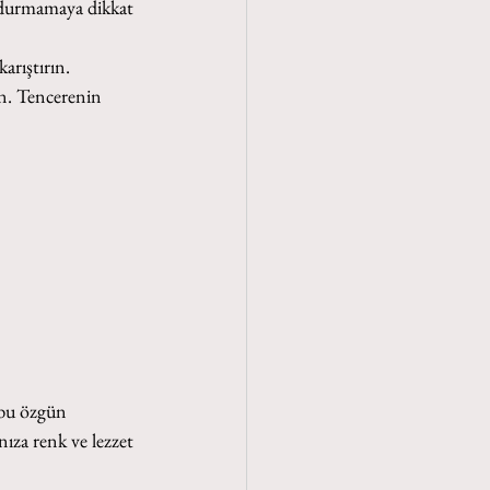
oldurmamaya dikkat 
arıştırın.
ün. Tencerenin 
 bu özgün 
nıza renk ve lezzet 