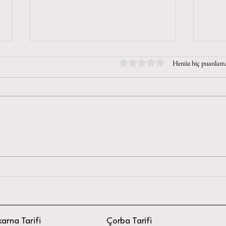
5 üzerinden 0 yıldız
Henüz hiç puanlam
Kabak
Enginar Dolması Tarifi: Hafif ve
Lezzetli Bir Tarif
arna Tarifi
Çorba Tarifi