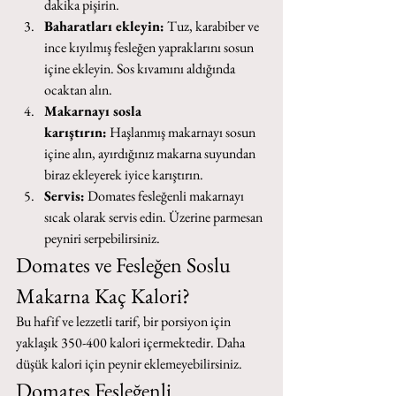
dakika pişirin.
Baharatları ekleyin:
 Tuz, karabiber ve 
ince kıyılmış fesleğen yapraklarını sosun 
içine ekleyin. Sos kıvamını aldığında 
ocaktan alın.
Makarnayı sosla 
karıştırın:
 Haşlanmış makarnayı sosun 
içine alın, ayırdığınız makarna suyundan 
biraz ekleyerek iyice karıştırın.
Servis:
 Domates fesleğenli makarnayı 
sıcak olarak servis edin. Üzerine parmesan 
peyniri serpebilirsiniz.
Domates ve Fesleğen Soslu 
Makarna Kaç Kalori?
Bu hafif ve lezzetli tarif, bir porsiyon için 
yaklaşık 350-400 kalori içermektedir. Daha 
düşük kalori için peynir eklemeyebilirsiniz.
Domates Fesleğenli 