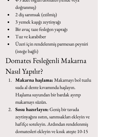
doğranmış)
2 diş sarımsak (ezilmiş)
3 yemek kaşığı zeytinyağı
Bir avuç taze fesleğen yaprağı
Tuz ve karabiber
Üzeri için rendelenmiş parmesan peyniri 
(isteğe bağlı)
Domates Fesleğenli Makarna 
Nasıl Yapılır?
Makarna haşlama:
 Makarnayı bol tuzlu 
suda al dente kıvamında haşlayın. 
Haşlama suyundan bir bardak ayırıp 
makarnayı süzün.
Sosu hazırlayın:
 Geniş bir tavada 
zeytinyağını ısıtın, sarımsakları ekleyin ve 
hafifçe soteleyin. Ardından rendelenmiş 
domatesleri ekleyin ve kısık ateşte 10-15 