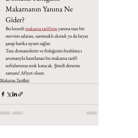
Makarnanın Yanına Ne 
Gider?
Bu lezzetli 
makarna tarifinin
 yanına taze bir 
mevsim salatası, sarımsaklı ekmek ya da beyaz 
şarap harika uyum sağlar.
Taze domateslerin ve fesleğenin ferahlatıcı 
aromasıyla hazırlanan bu makarna tarifi 
sofralarınıza renk katacak. Şimdi deneme 
zamanı! Afiyet olsun.
Makarna Tarifleri
Hepsini Gör
Son Yazılar