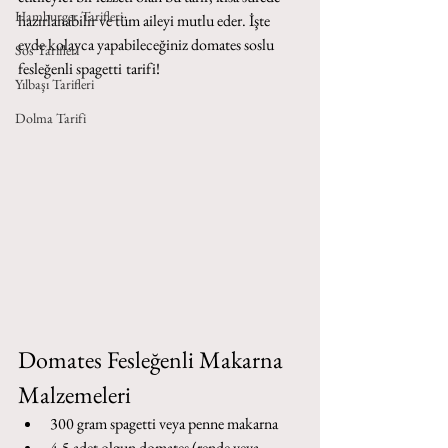
Hamburger Tarifleri
hazırlanabilir ve tüm aileyi mutlu eder. İşte 
evde kolayca yapabileceğiniz domates soslu 
Sos Tarifleri
fesleğenli spagetti
tarifi!
Yılbaşı Tarifleri
Dolma Tarifi
Domates Fesleğenli Makarna 
Malzemeleri
300 gram spagetti veya penne makarna
4-5 adet olgun domates (rende veya 