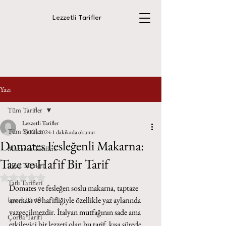
Lezzetli Tarifler
Yazı
Tüm Tarifler
Lezzetli Tarifler
Tüm Tarifler
23 Kas 2024
1 dakikada okunur
Domates Fesleğenli Makarna:
Makarna Tarifleri
Taze ve Hafif Bir Tarif
Pizza Tarifleri
5 üzerinden NaN yıldız
Tatlı Tarifleri
Domates ve fesleğen soslu makarna, taptaze 
aroması ve hafifliğiyle özellikle yaz aylarında 
İçecek Tarifi
vazgeçilmezdir. İtalyan mutfağının sade ama 
Çorba Tarifi
etkileyici bir lezzeti olan bu tarif, kısa sürede 