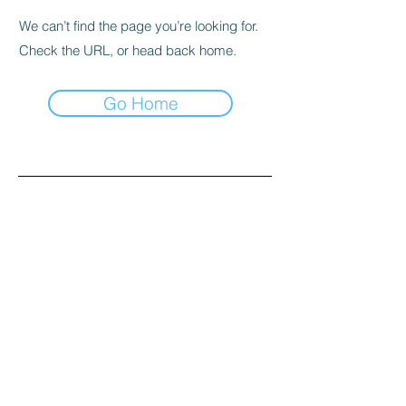
We can’t find the page you’re looking for.
Check the URL, or head back home.
Go Home
Yemek Tarifleri
Tatlı Tarifleri
Sos Tarifleri
Makarna Tarifi
Pizza Tarifleri
Çorba Tarifi
Hamburger Tarifi
İçecek Tarifi
Kullanım Koşulları
İletişim